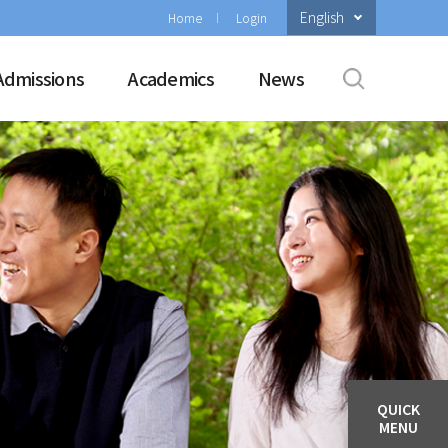
English
Home
Login
Admissions
Academics
News
QUICK
MENU