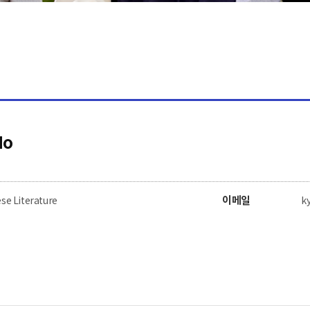
Ho
이메일
se Literature
k