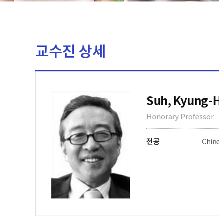
교수진 상세
Suh, Kyung-
Honorary Professor
전공
Chine