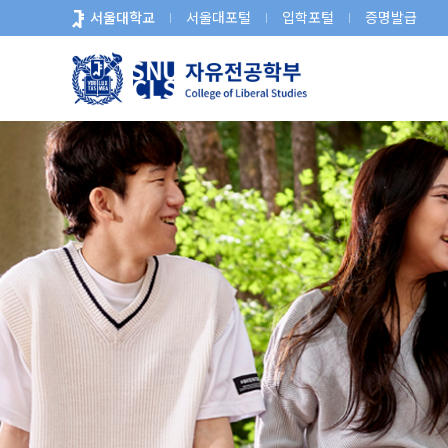
바
서울대학교
서울대포털
입학포털
증명발급
로
가
기
메
뉴