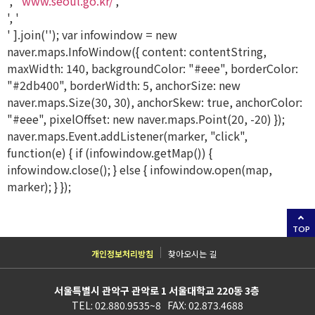
', '
www.seoul.go.kr/
', '
', '
' ].join(''); var infowindow = new
naver.maps.InfoWindow({ content: contentString,
maxWidth: 140, backgroundColor: "#eee", borderColor:
"#2db400", borderWidth: 5, anchorSize: new
naver.maps.Size(30, 30), anchorSkew: true, anchorColor:
"#eee", pixelOffset: new naver.maps.Point(20, -20) });
naver.maps.Event.addListener(marker, "click",
function(e) { if (infowindow.getMap()) {
infowindow.close(); } else { infowindow.open(map,
marker); } });
TOP
개인정보처리방침
찾아오시는 길
서울특별시 관악구 관악로 1 서울대학교 220동 3층
TEL: 02.880.9535~8 FAX: 02.873.4688