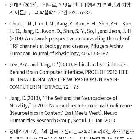
장대익(2014),「라투르, 데닛을 만나다:행위자 연결망과 지향
계 이론」,『과학철학』27권 2호, 57-82.
Chun, J. N., Lim J. M., Kang, Y., Kim, E. H., Shin, Y.-C., Kim,
H.-G., Jang, D., Kwon, D., Shin, S.-Y., So, I., and Jeon, J.-H.
(2014), A network perspective on unraveling the role of
TRP channels in biology and disease, Pflügers Archiv –
European Journal of Physiology, 466:173-182.
Lee, K-Y., and Jang, D.*(2013), Ethical and Social Issues
Behind Brain-Computer Interface, PROC. OF 2013 IEEE
INTERNATIONAL WINTER WORKSHOP ON BRAIN-
COMPUTER INTERFACE, 72 ~ 75.
Jang, D.(2013), “The Self and the Neuroscience of
Morality,” in 2013 Neuroethics International Conference
(Neuroethics in Context: East Meets West), Neuro-
Humanities Research Group, Seoul, 11 Jan. 2013.
장대익(2012), 「왜 한국 개신교는 과학이 되려하는가??교진추
의 과학교과서 파문을 중심으로」,『종교문화연구』19호, pp.