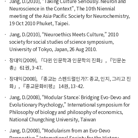
Jang, D.(2010), “Taking Culture Seriously: Neuron and
Neuroscience in the Context”, The 10th Niennial
meeting of the Asia-Pacific Society for Neurochemistry,
19 Oct 2010 Phuket, Taipei.
Jang, D.(2010), “Neuroethics Meets Culture,” 2010
society for social studies of science symposium,
University of Tokyo, Japan, 26 Aug 2010.
장대익(2009), 「다윈 인문학과 인문학의 진화」, 『인문논
총』 61권, 3-47.
장대익(2008), 「종교는 스펜드럴인가?: 종교, 인지, 그리고 진
화」, 『종교문화비평』 14권, 13-42.
Jang, D.(2008), “Modular Stance: Bridging Evo-Devo and
Evolutionary Psychology,” International symposium for
Philosophy of biology and philosophy of economics,
National Chungching University, Taiwan
Jang, D.(2008), “Modularism from an Evo-Devo
Perspective,” International Society for the History,