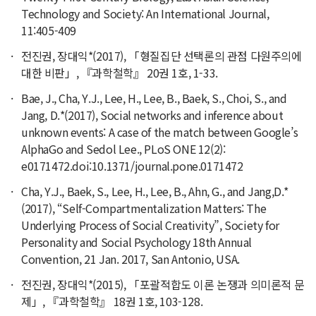
Technology and Society: An International Journal,
11:405-409
전진권, 장대익*(2017), 「형질집단 선택론의 관점 다원주의에
대한 비판」, 『과학철학』 20권 1호, 1-33.
Bae, J., Cha, Y.J., Lee, H., Lee, B., Baek, S., Choi, S., and
Jang, D.*(2017), Social networks and inference about
unknown events: A case of the match between Google’s
AlphaGo and Sedol Lee., PLoS ONE 12(2):
e0171472.doi:10.1371/journal.pone.0171472
Cha, Y.J., Baek, S., Lee, H., Lee, B., Ahn, G., and Jang,D.*
(2017), “Self-Compartmentalization Matters: The
Underlying Process of Social Creativity”, Society for
Personality and Social Psychology 18th Annual
Convention, 21 Jan. 2017, San Antonio, USA.
전진권, 장대익*(2015), 「포괄적합도 이론 논쟁과 의미론적 문
제」, 『과학철학』 18권 1호, 103-128.