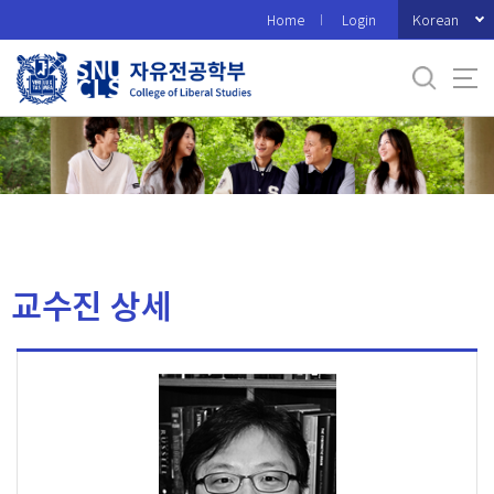
바
Korean
Home
Login
로
가
기
메
뉴
교수진 상세