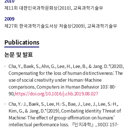
2010
제11회 대한민국과학문화상(2010), 교육과학기술부
2009
제27회 한국과학기술도서상 저술상(2009), 교육과학기술부
Publications
논문 및 발표
Cha, Y., Baek, S., Ahn, G., Lee, H., Lee, B., & Jang. D.*(2020),
Compensating for the loss of human distinctiveness: The
use of social creativity under Human–Machine
comparisons, Computers in Human Behavior 103: 80-
90,
https://doi.org/10.1016/j.chb.2019.08.027
Cha, Y.-J., Baek, S., Lee, H.-S., Bae, J., Lee, J., Lee, S.-H.,
Kim, G., & Jang, D.*(2019), Combating Identity Threat of
Machine: The effect of group-affirmation on humans’
intellectual performance loss. 『인지과학』, 30(3): 157-