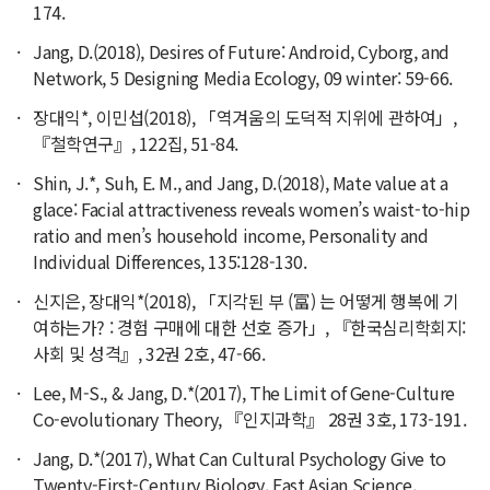
174.
Jang, D.(2018), Desires of Future: Android, Cyborg, and
Network, 5 Designing Media Ecology, 09 winter: 59-66.
장대익*, 이민섭(2018), 「역겨움의 도덕적 지위에 관하여」,
『철학연구』, 122집, 51-84.
Shin, J.*, Suh, E. M., and Jang, D.(2018), Mate value at a
glace: Facial attractiveness reveals women’s waist-to-hip
ratio and men’s household income, Personality and
Individual Differences, 135:128-130.
신지은, 장대익*(2018), 「지각된 부 (富) 는 어떻게 행복에 기
여하는가? : 경험 구매에 대한 선호 증가」, 『한국심리학회지:
사회 및 성격』, 32권 2호, 47-66.
Lee, M-S., & Jang, D.*(2017), The Limit of Gene-Culture
Co-evolutionary Theory, 『인지과학』 28권 3호, 173-191.
Jang, D.*(2017), What Can Cultural Psychology Give to
Twenty-First-Century Biology, East Asian Science,