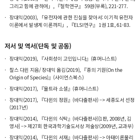
그리고 힘에 관하여」, 『철학연구』 59권(부록), 221-277.
장대익(2003), 「유전자에 관한 진실을 찾아서: 이기적 유전자
이론에서 발생계 이론까지」, 『ELSI연구』 1권 1호, 61-83.
저서 및 역서(단독 및 공동)
장대익(2019), 『사회성이 고민입니다』(휴머니스트)
찰스 다윈 지음/ 장대익 옮김(2019), 『종의 기원(On the
Origin of Species)』(사이언스북스)
장대익(2017), 『울트라 소셜』(휴머니스트)
장대익(2017), 『다윈의 정원』(바다출판사) –> 세종도서 선정
(2017년)
장대익(2014), 『다윈의 식탁』(바다출판사)[1판, 2008년, 김
영사] –> 제27회 한국과학기술도서상 저술상(2009년, 교과부)
장대익(2014), 『다윈의 서재』(바다출판사) –> 아태이론물리