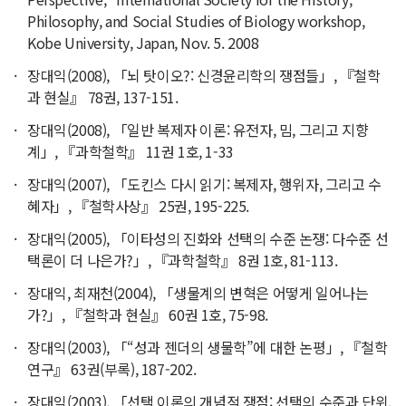
Philosophy, and Social Studies of Biology workshop,
Kobe University, Japan, Nov. 5. 2008
장대익(2008), 「뇌 탓이오?: 신경윤리학의 쟁점들」, 『철학
과 현실』 78권, 137-151.
장대익(2008), 「일반 복제자 이론: 유전자, 밈, 그리고 지향
계」, 『과학철학』 11권 1호, 1-33
장대익(2007), 「도킨스 다시 읽기: 복제자, 행위자, 그리고 수
혜자」, 『철학사상』 25권, 195-225.
장대익(2005), 「이타성의 진화와 선택의 수준 논쟁: 다수준 선
택론이 더 나은가?」, 『과학철학』 8권 1호, 81-113.
장대익, 최재천(2004), 「생물계의 변혁은 어떻게 일어나는
가?」, 『철학과 현실』 60권 1호, 75-98.
장대익(2003), 「“성과 젠더의 생물학”에 대한 논평」, 『철학
연구』 63권(부록), 187-202.
장대익(2003), 「선택 이론의 개념적 쟁점: 선택의 수준과 단위,