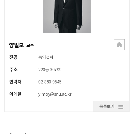
양일모
교수
전공
동양철학
주소
220동 307호
연락처
02-880-9545
이메일
yimoy@snu.ac.kr
목록보기