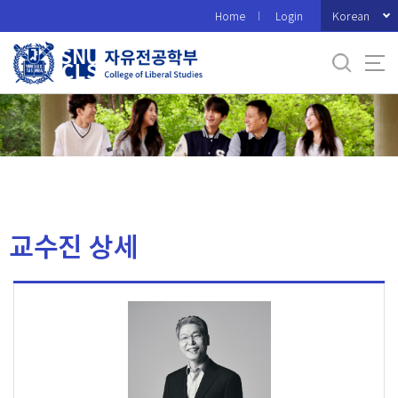
바
Korean
Home
Login
로
가
기
메
뉴
교수진 상세