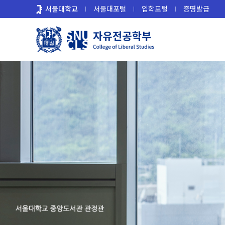
바
서울대학교
서울대포털
입학포털
증명발급
로
가
기
메
뉴