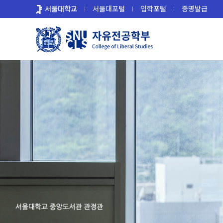
바
서울대학교
서울대포털
입학포털
증명발급
로
가
기
메
뉴