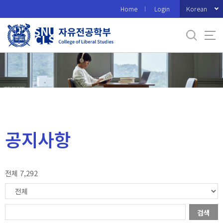
바
Korean
Home
Login
로
가
기
메
뉴
공지사항
전체 7,292
검색