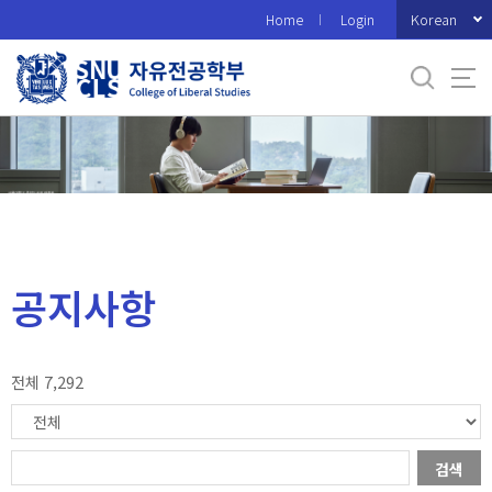
바
Korean
Home
Login
로
가
기
메
뉴
공지사항
전체 7,292
검색