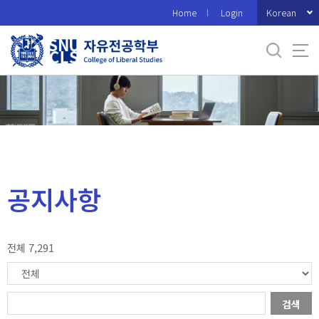
바
Korean
Home
Login
로
가
기
메
뉴
공지사항
전체 7,291
검색