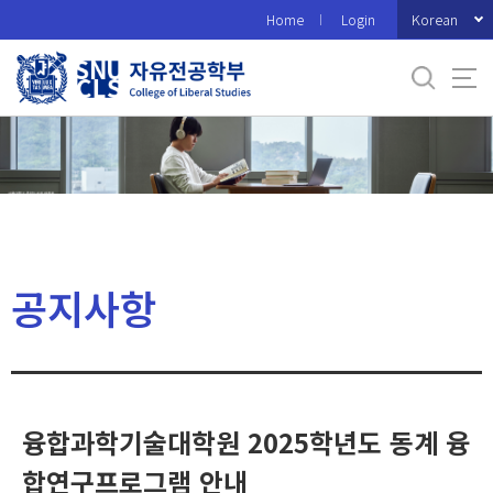
바
Korean
Home
Login
로
가
기
메
뉴
공지사항
융합과학기술대학원 2025학년도 동계 융
합연구프로그램 안내