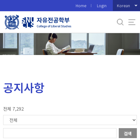
바
Korean
Home
Login
로
가
기
메
뉴
공지사항
전체 7,292
검색