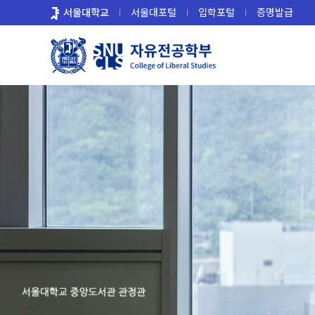
바
서울대학교
서울대포털
입학포털
증명발급
로
가
기
메
뉴