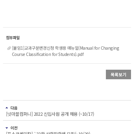
[붙임1]교과구분변경신청 학생용 매뉴얼(Manual for Changing
Course Classification for Students).pdf
목록보기
다음
[넷마블컴퍼니] 2022 신입사원 공개 채용 (~10/17)
이전
[포스코케미칼] `22하 산학장학생 모집(~10/20)