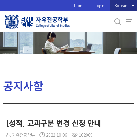
바
Korean
Home
Login
로
가
기
메
뉴
공지사항
[성적] 교과구분 변경 신청 안내
자유전공학부
2022-10-06
162069