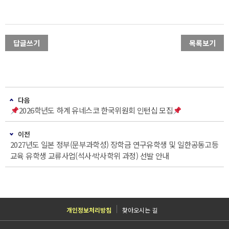
답글쓰기
목록보기
다음
2026학년도 하계 유네스코 한국위원회 인턴십 모집
이전
2027년도 일본 정부(문부과학성) 장학금 연구유학생 및 일한공동고등
교육 유학생 교류사업(석사·박사학위 과정) 선발 안내
개인정보처리방침
찾아오시는 길