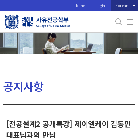
바
Korean
Home
Login
로
가
기
메
뉴
공지사항
[전공설계2 공개특강] 제이엘케이 김동민
대표님과의 만남