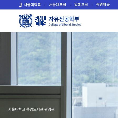
바
서울대학교
서울대포털
입학포털
증명발급
로
가
기
메
뉴