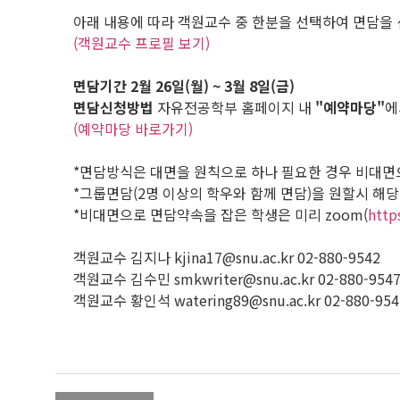
아래 내용에 따라 객원교수 중 한분을 선택하여 면담을
(객원교수 프로필 보기)
면담기간
2월 26일(월) ~ 3월 8일(금)
면담신청방법
자유전공학부 홈페이지 내
"예약마당"
에
(예약마당 바로가기)
*면담방식은 대면을 원칙으로 하나 필요한 경우 비대면으
*그룹면담(2명 이상의 학우와 함께 면담)을 원할시 해
*비대면으로 면담약속을 잡은 학생은 미리 zoom(
http
객원교수 김지나 kjina17@snu.ac.kr 02-880-9542
객원교수 김수민 smkwriter@snu.ac.kr 02-880-954
객원교수 황인석 watering89@snu.ac.kr 02-880-954