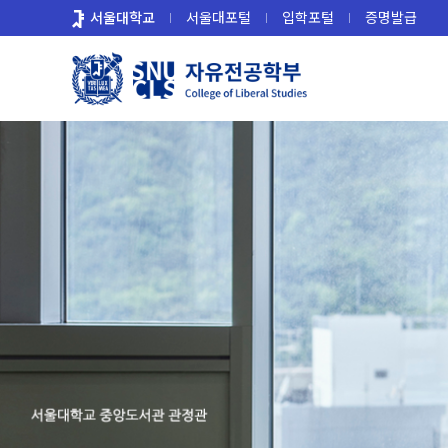
바
서울대학교
서울대포털
입학포털
증명발급
로
가
기
메
뉴