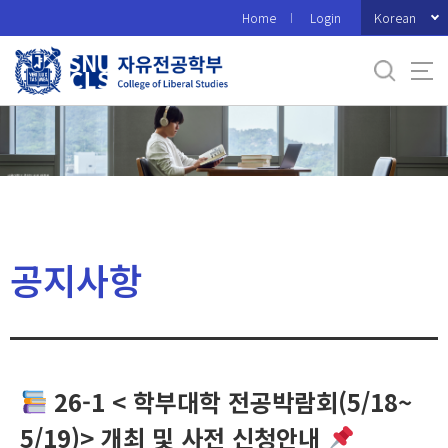
바
Korean
Home
Login
로
가
기
메
뉴
공지사항
26-1 < 학부대학 전공박람회(5/18~
5/19)> 개최 및 사전 신청안내