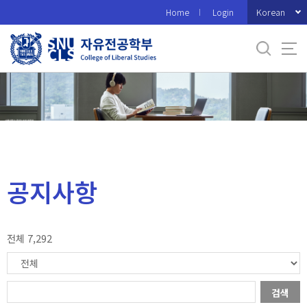
바
Korean
Home
Login
로
가
기
메
뉴
공지사항
전체 7,292
검색