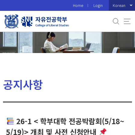
바
Korean
Home
Login
로
가
기
메
뉴
공지사항
26-1 < 학부대학 전공박람회(5/18~
5/19)> 개최 및 사전 신청안내