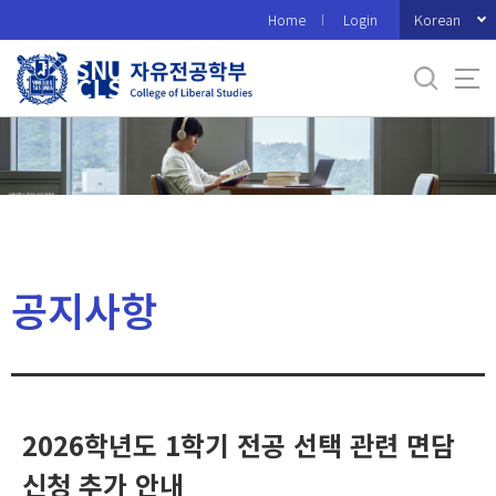
바
Korean
Home
Login
로
가
기
메
뉴
공지사항
2026학년도 1학기 전공 선택 관련 면담
신청 추가 안내