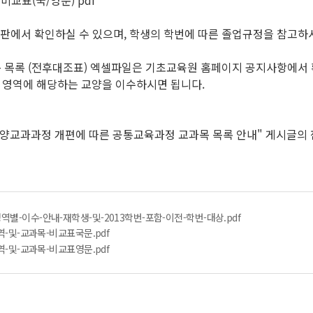
 비교표(국/영문) pdf
시판에서 확인하실 수 있으며, 학생의 학번에 따른 졸업규정을 참고하
과목 목록 (전후대조표) 엑셀파일은 기초교육원 홈페이지 공지사항에서
영역에 해당하는 교양을 이수하시면 됩니다.
 교양교과과정 개편에 따른 공통교육과정 교과목 목록 안내" 게시글의
역별-이수-안내-재학생-및-2013학번-포함-이전-학번-대상.pdf
영역-및-교과목-비교표국문.pdf
영역-및-교과목-비교표영문.pdf