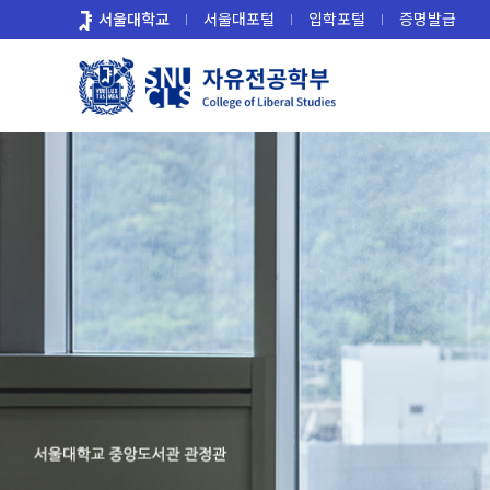
바
서울대학교
서울대포털
입학포털
증명발급
로
가
기
메
뉴