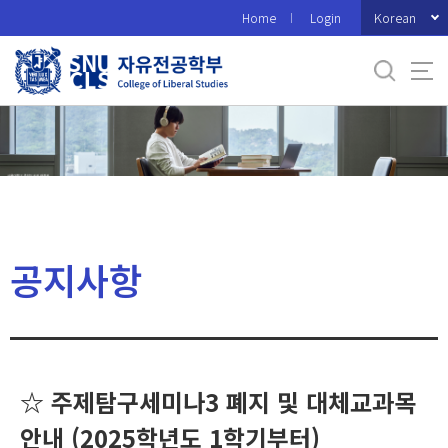
바
Korean
Home
Login
로
가
기
메
뉴
공지사항
☆ 주제탐구세미나3 폐지 및 대체교과목
안내 (2025학년도 1학기부터)