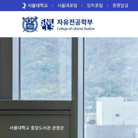
바
서울대학교
서울대포털
입학포털
증명발급
로
가
기
메
뉴