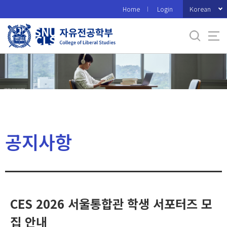
바
Korean
Home
Login
로
가
기
메
뉴
공지사항
CES 2026 서울통합관 학생 서포터즈 모
집 안내