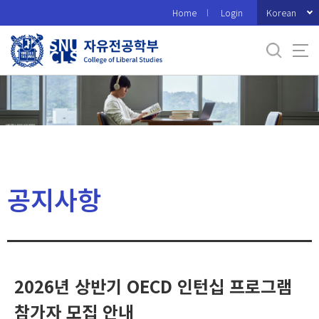
바
Korean
Home
Login
로
가
기
메
뉴
공지사항
2026년 상반기 OECD 인턴십 프로그램
참가자 모집 안내