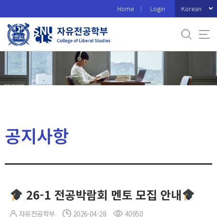
바
Korean
Home
Login
로
가
기
메
뉴
공지사항
26-1 전공박람회 멘토 모집 안내
자유전공학부
2026-04-28
40950