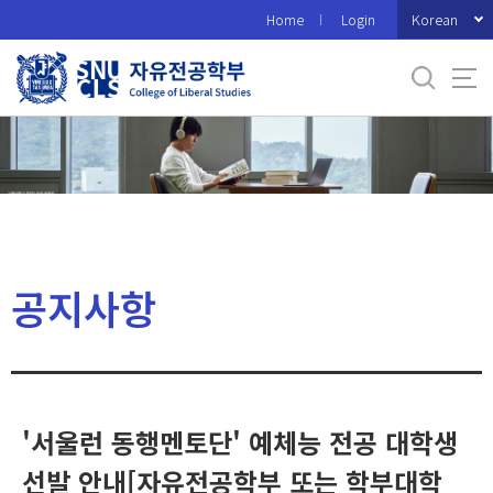
바
Korean
Home
Login
로
가
기
메
뉴
공지사항
'서울런 동행멘토단' 예체능 전공 대학생
선발 안내[자유전공학부 또는 학부대학