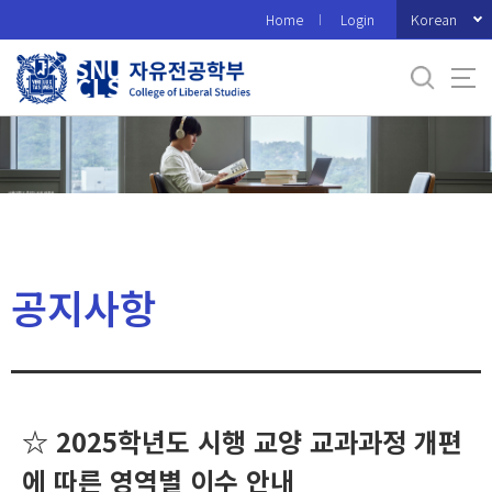
바
Korean
Home
Login
로
가
기
메
뉴
공지사항
☆ 2025학년도 시행 교양 교과과정 개편
에 따른 영역별 이수 안내