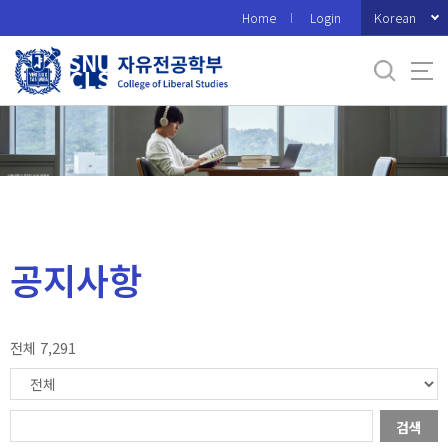
바
Korean
Home
Login
로
가
기
메
뉴
공지사항
전체 7,291
검색