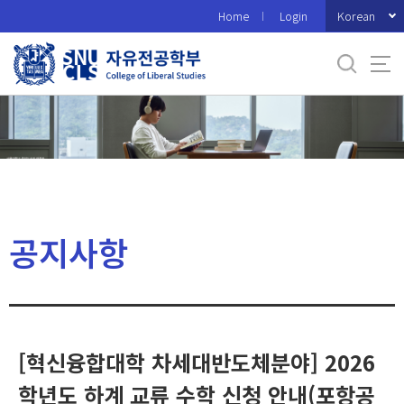
바
Korean
Home
Login
로
가
기
메
뉴
공지사항
[혁신융합대학 차세대반도체분야] 2026
학년도 하계 교류 수학 신청 안내(포항공