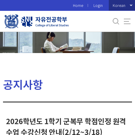
바
Korean
Home
Login
로
가
기
메
뉴
공지사항
2026학년도 1학기 군복무 학점인정 원격
수업 수강신청 안내(2/12~3/18)