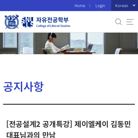
바
Korean
Home
Login
로
가
기
메
뉴
공지사항
[전공설계2 공개특강] 제이엘케이 김동민
대표님과의 만남