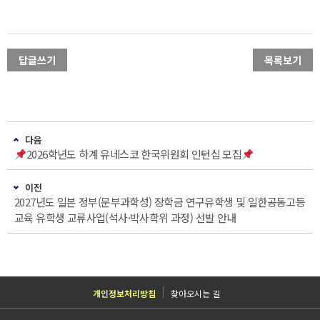
답글쓰기
목록보기
다음
2026학년도 하계 유네스코 한국위원회 인턴십 모집
이전
2027년도 일본 정부(문부과학성) 장학금 연구유학생 및 일한공동고등
교육 유학생 교류사업(석사·박사학위 과정) 선발 안내
개인정보처리방침
찾아오시는 길