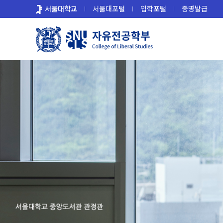
바
서울대학교
서울대포털
입학포털
증명발급
로
가
기
메
뉴