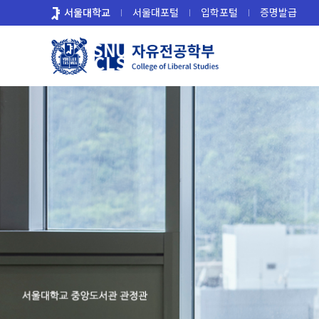
바
서울대학교
서울대포털
입학포털
증명발급
로
가
기
메
뉴