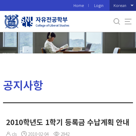
바
Korean
Home
Login
로
가
기
메
뉴
공지사항
2010학년도 1학기 등록금 수납계획 안내
cls
2010-02-04
2942