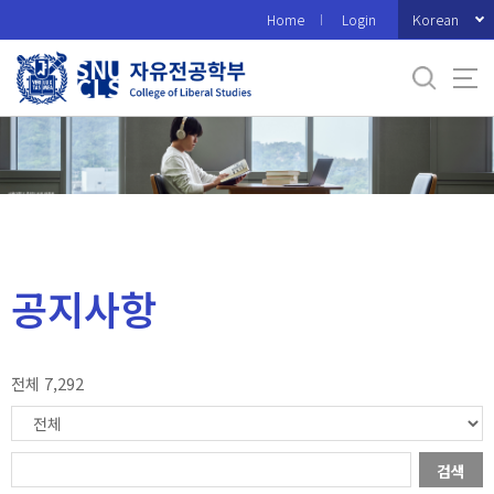
바
Korean
Home
Login
로
가
기
메
뉴
공지사항
전체 7,292
검색