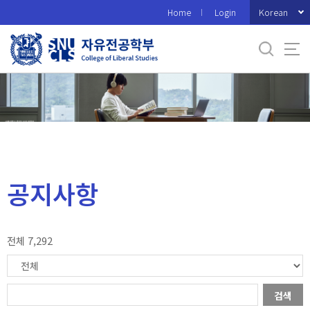
바
Korean
Home
Login
로
가
기
메
뉴
공지사항
전체 7,292
검색