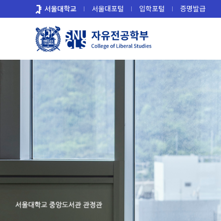
바
서울대학교
서울대포털
입학포털
증명발급
로
가
기
메
뉴