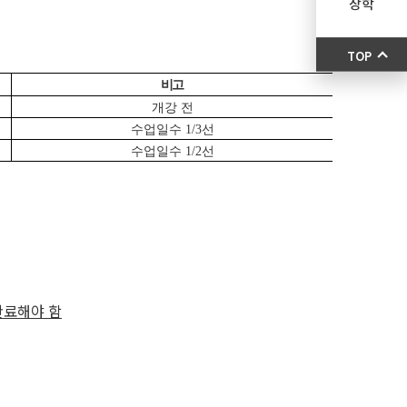
장학
TOP
비고
개강 전
수업일수 1/3선
수업일수 1/2선
완료해야 함