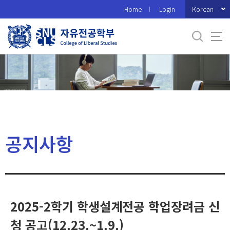
바
Korean
Home
Login
로
가
기
메
뉴
공지사항
2025-2학기 학생설계전공 학업장려금 신
청 공고(12.23.~1.9.)