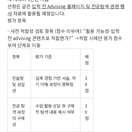
선정된 글은
입학 전 Advising 홈페이지 및 전공탐색 관련 행
사
자료에 활용될 예정입니다.
평가 항목
- 사전 적합성 검토 항목 (점수 미부여): “활용 가능성-입학
전 advising 콘텐츠로 적합한가?” ->
적합 시에만 평가 점수
부여 단계로 이동
항목
평가 기준
배
점
진솔함
실제 경험 기반 서술, 자
3
및 성실
기 이해 과정이 명확함
0
성
점
전공 탐
수업·활동·상담 등 구체
3
색 과정
적 탐색 내용 제시 여부
0
의 구체
점
성