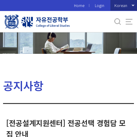
바
Korean
Home
Login
로
가
기
메
뉴
공지사항
[전공설계지원센터] 전공선택 경험담 모
집 안내