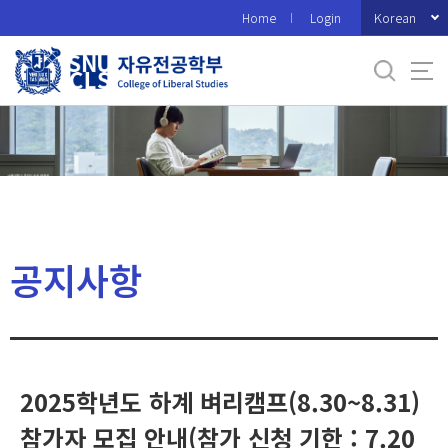
바
Korean
Home
Login
로
가
기
메
뉴
공지사항
2025학년도 하계 벼리캠프(8.30~8.31)
참가자 모집 안내(참가 신청 기한 : 7.20