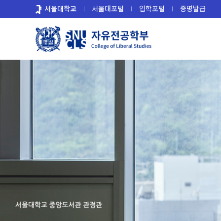
바
서울대학교
서울대포털
입학포털
증명발급
로
가
기
메
뉴