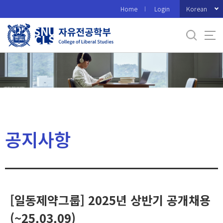
바
Korean
Home
Login
로
가
기
메
뉴
공지사항
[일동제약그룹] 2025년 상반기 공개채용
(~25.03.09)