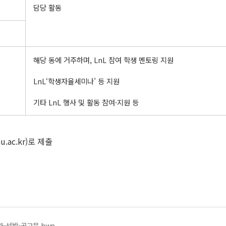
담당 활동
해당 동에 거주하며, LnL 참여 학생 멘토링 지원
LnL‘학생자율세미나’ 등 지원
기타 LnL 행사 및 활동 참여·지원 등
.ac.kr)로 제출
가-선발-공고문.hwp