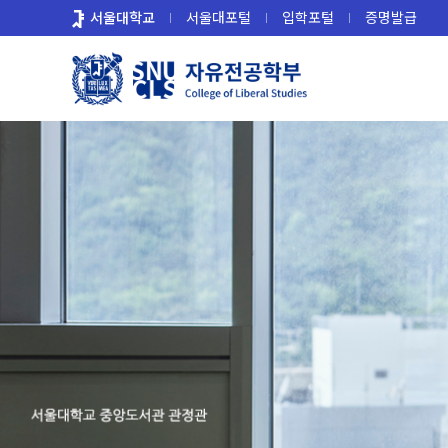
바
서울대학교
서울대포털
입학포털
증명발급
로
가
기
메
뉴