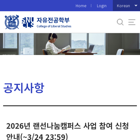
바
Korean
Home
Login
로
가
기
메
뉴
공지사항
2026년 랜선나눔캠퍼스 사업 참여 신청
안내(~3/24 23:59)