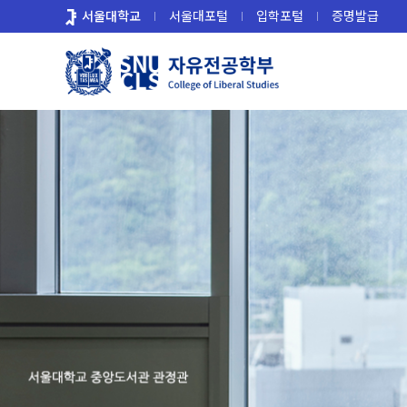
바
서울대학교
서울대포털
입학포털
증명발급
로
가
기
메
뉴