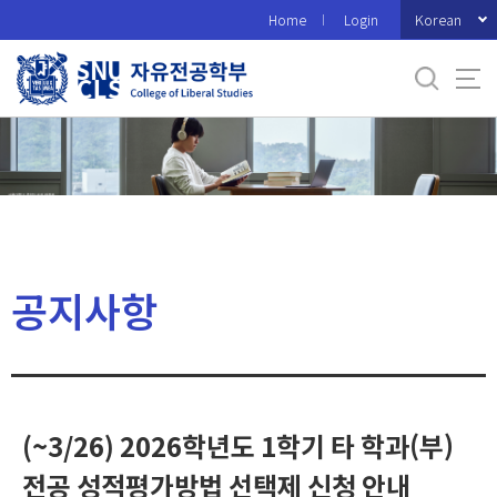
바
Korean
Home
Login
로
가
기
메
뉴
공지사항
(~3/26) 2026학년도 1학기 타 학과(부)
전공 성적평가방법 선택제 신청 안내