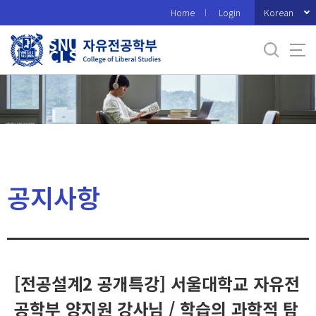
바
Korean
Home
Login
로
가
기
메
뉴
공지사항
[전공설계2 공개특강] 서울대학교 자유전
공학부 양지원 강사님 / 학습의 과학적 탐