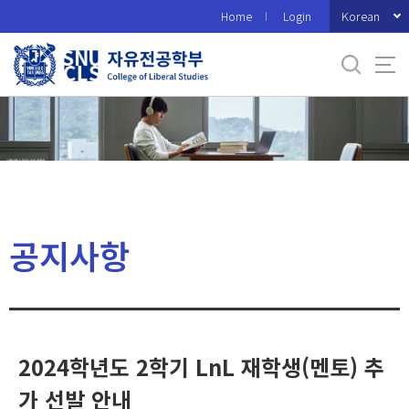
바
Korean
Home
Login
로
가
기
메
뉴
공지사항
2024학년도 2학기 LnL 재학생(멘토) 추
가 선발 안내