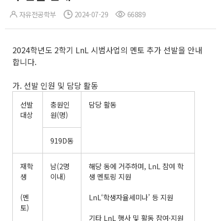
자유전공학부
2024-07-29
66889
2024학년도 2학기 LnL 시범사업의 멘토 추가 선발을 안내
합니다.
가. 선발 인원 및 담당 활동
선발
충원인
담당 활동
대상
원(명)
919D동
재학
남(2명
해당 동에 거주하며, LnL 참여 학
생
이내)
생 멘토링 지원
(멘
LnL‘학생자율세미나’ 등 지원
토)
기타 LnL 행사 및 활동 참여·지원