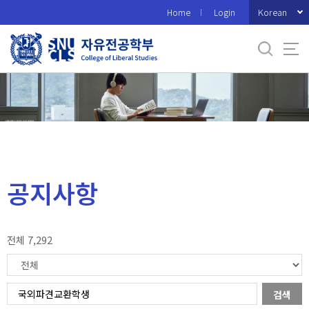
바
Korean
Home
Login
로
가
기
메
뉴
공지사항
전체 7,292
검색